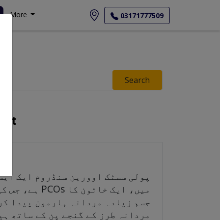
More
03171777509
Search
ent
پولی سسٹک اوورین سنڈروم ایک ایسی
میں، ایک خا
جسم زیادہ مردانہ ہارمون پیدا کرت