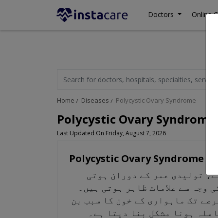
Doctors
Online C
Home
Diseases
Polycystic Ovary Syndrome
Polycystic Ovary Syndrome 
Last Updated On Friday, August 7, 2026
Polycystic Ovary Syndrome in
ے، تولیدی عمر کے دوران ہوتی
کار اس کی وجہ سے علامات ظاہر ہوتی ہیں۔
صے تک ماہواری کے خون کا سبب بن
سکتا ہے اور عورت کے لیے حاملہ ہونا مشکل بنا دیتا ہے۔ PC