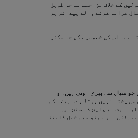
لین کے خلاف مزاحمت ہے جو طویل
ھال فراہم کرنے والے پیدائش پر
ا ہے۔ اس کی خصوصیت کی جا سکتی
ں ہیں جو سیال سے بھری ہوتی ہیں۔ وہ
بھی پختہ نہیں ہوتا ہے۔ بیضہ کی
ور ایف ایس ایچ کی سطح میں
لمبائی اور بہاؤ میں خلل ڈالتا