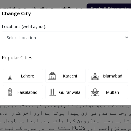
onsultation
Hospitals
Lab Tests
Deals & Discounts
Change City
Locations (webLayout):
Popular Cities
- Symptoms, Risk factors and Treatm
Lahore
Karachi
Islamabad
Faisalabad
Gujranwala
Multan
 Urdu
 حالت ہے جو خواتین کے ہارمونز کو متاثر کرتی ہ
ہے، جس کی وجہ سے عدم توازن پیدا ہوتا ہے اور آخر  PCOs تون کا
ا ہے جسے اینڈروجن کہا جاتا ہے۔ لہذا یہ طویل عر
Os مردانہ طرز کے گنجے پن کے ساتھ ہیرسوٹزم (جسم اور