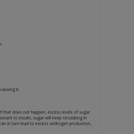
k.
ausing it.
If that does not happen, excess levels of sugar
tant to insulin, sugar will keep circulating in
n can in turn lead to excess androgen production,