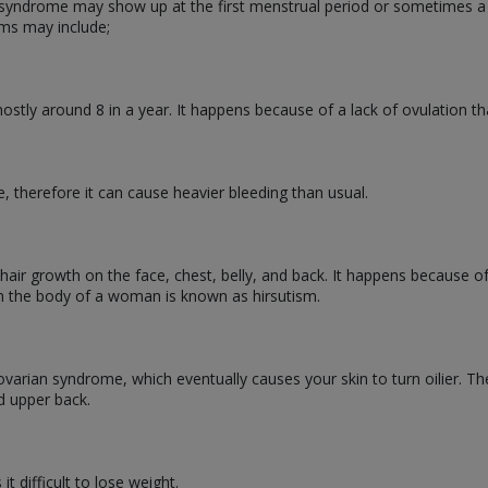
 syndrome may show up at the first menstrual period or sometimes a
oms may include;
tly around 8 in a year. It happens because of a lack of ovulation th
me, therefore it can cause heavier bleeding than usual.
ir growth on the face, chest, belly, and back. It happens because o
on the body of a woman is known as hirsutism.
ovarian syndrome, which eventually causes your skin to turn oilier. 
nd upper back.
t difficult to lose weight.