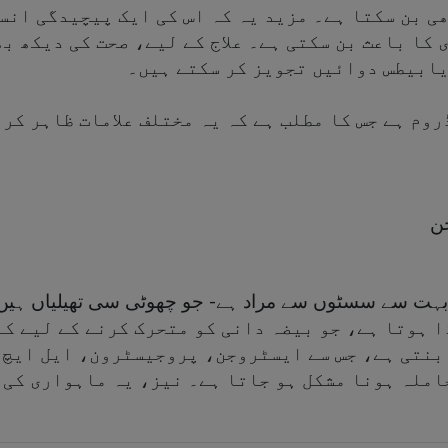
ی بن سکتا ہے۔ مزید یہ کہ اس کی ایک پیچیدگی انسو
 کا باعث بن سکتی ہے۔ علاج کے لیے، صحت کی دیکھ ب
یابیطس دوائیں تجویز کر سکتے ہیں۔
وم ہے جس کا مطلب ہے کہ یہ مختلف علامات ظاہر کرت
جن
ی سسٹک کا لفظ بہت سے سسٹوں سے مراد ہے- جو چھوٹی سی تھیلیا
ا ہوتا ہے، جو بیضہ دانی کو متحرک کرنے کے لیے ک
بنتی ہے، جس سے ایسٹروجن، پروجیسٹرون، ایل ایچ ا
املہ ہونا مشکل ہو جاتا ہے۔ نیز، یہ ماہواری کی 